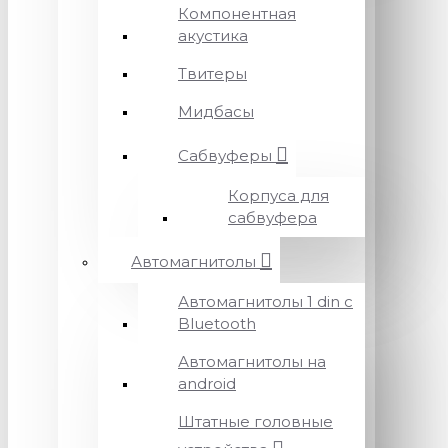
Компонентная
акустика
Твитеры
Мидбасы
Сабвуферы
Корпуса для
сабвуфера
Автомагнитолы
Автомагнитолы 1 din с
Bluetooth
Автомагнитолы на
android
Штатные головные