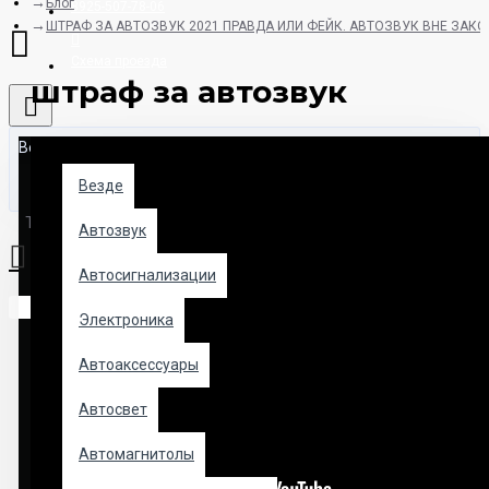
Блог
8925-507-78-06
ШТРАФ ЗА АВТОЗВУК 2021 ПРАВДА ИЛИ ФЕЙК. АВТОЗВУК ВНЕ ЗАКО
Схема проезда
штраф за автозвук
Везде
Везде
Товаров: 0 (0.00р.)
Автозвук
Автосигнализации
Ваша корзина пуста!
Электроника
Автоаксессуары
Автосвет
Автомагнитолы