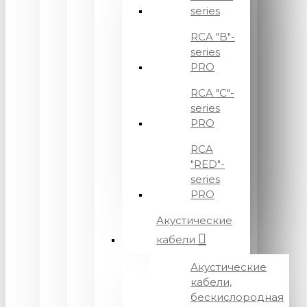
series
RCA "B"-
series
PRO
RCA "C"-
series
PRO
RCA
"RED"-
series
PRO
Акустические
кабели
Акустические
кабели,
бескислородная