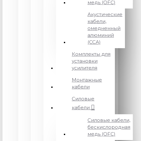
медь (OFC)
Акустические
кабели,
омедненный
алюминий
(CCA)
Комплекты для
установки
усилителя
Монтажные
кабели
Силовые
кабели
Силовые кабели,
бескислородная
медь (OFC)