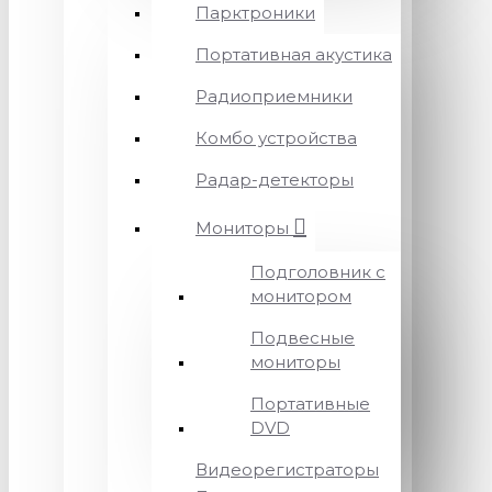
Парктроники
Портативная акустика
Радиоприемники
Комбо устройства
Радар-детекторы
Мониторы
Подголовник с
монитором
Подвесные
мониторы
Портативные
DVD
Видеорегистраторы