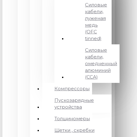
Силовые
кабели,
луженая
медь
(OFC
tinned)
Силовые
кабели,
омедненный
алюминий
(CCA)
Компрессоры
Пускозарядные
устройства
Толщиномеры
Щетки , скребки