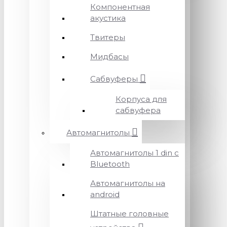
Компонентная
акустика
Твитеры
Мидбасы
Сабвуферы
Корпуса для
сабвуфера
Автомагнитолы
Автомагнитолы 1 din с
Bluetooth
Автомагнитолы на
android
Штатные головные