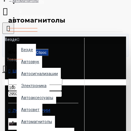
Автомагнитолы
8925-507-78-06
Схема проезда
автомагнитолы
Везде
Везде
Фильтр
Сброс
Товаров: 0 (0.00р.)
Автозвук
ЦЕНА
Автосигнализации
Ваша корзина пуста!
Электроника
р.
р.
Автоаксессуары
Автосвет
ПОДКАТЕГОРИИ
Автомагнитолы
Автомагнитолы 1 din с Bluetooth