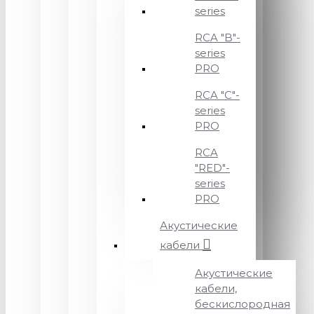
series
RCA "B"-
series
PRO
RCA "C"-
series
PRO
RCA
"RED"-
series
PRO
Акустические
кабели
Акустические
кабели,
бескислородная