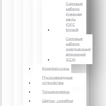
Силовые
кабели,
луженая
медь
(OFC
tinned)
Силовые
кабели,
омедненный
алюминий
(CCA)
Компрессоры
Пускозарядные
устройства
Толщиномеры
Щетки , скребки