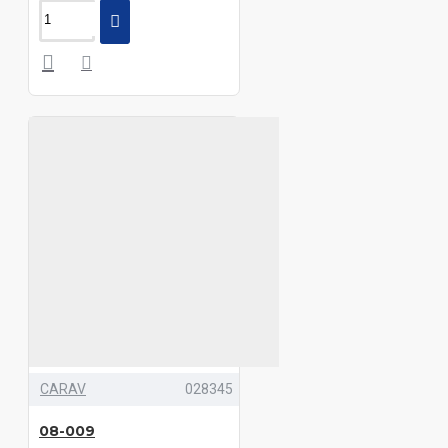
CARAV
028345
08-009