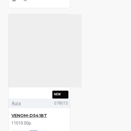
NEW
Aura
078015
VENOM-D541BT
11010.00р.