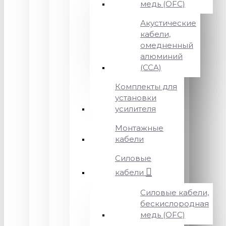
медь (OFC)
Акустические
кабели,
омедненный
алюминий
(CCA)
Комплекты для
установки
усилителя
Монтажные
кабели
Силовые
кабели
Силовые кабели,
бескислородная
медь (OFC)