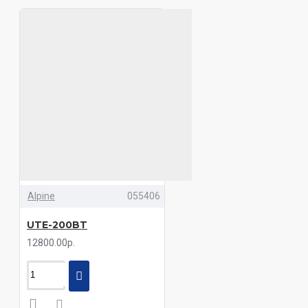
Aura
STORM-535BT Aura
STORM-555BT Aura
Soundmax SM-
CCR3063FB Soundmax
UTE-200BT
Alpine
UTE-201BT Alpine
VENOM-D541BT Aura
WD-6920
ACV
WD-7040 ACV
Alpine
055406
UTE-200BT
12800.00р.