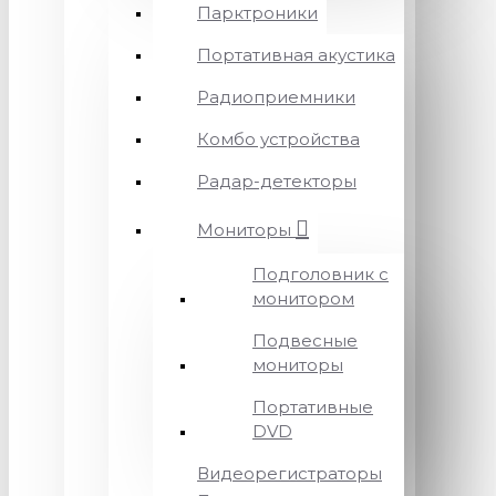
Парктроники
Портативная акустика
Радиоприемники
Комбо устройства
Радар-детекторы
Мониторы
Подголовник с
монитором
Подвесные
мониторы
Портативные
DVD
Видеорегистраторы