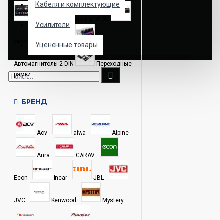
Кабеля и комплектующие
Автомагнитолы на android
Усилители
Автомагнитолы 1 DIN
Уцененные товары
Автомагнитолы 2 DIN
Переходные
рамки
БРЕНД
Acv
aiwa
Alpine
Aura
CARAV
Econ
Incar
JBL
JVC
Kenwood
Mystery