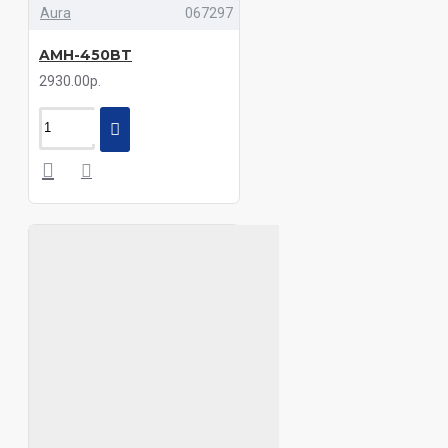
Aura
067297
AMH-450BT
2930.00р.