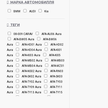
МАРКА АВТОМОБИЛЛЯ
BMW
AUDI
Kia
ТЕГИ
08-009 CARAV
AFA-AU06 Aura
AFA-BW05 Aura
AFA-BW06
Aura
AFA-HD01 Aura
AFA-HD02
Aura
AFA-HD04 Aura
AFA-KI01
Aura
AFA-KI03 Aura
AFA-KI05
Aura
AFA-MB02 Aura
AFA-MB03
Aura
AFA-MB04 Aura
AFA-MZ01
Aura
AFA-NS02 Aura
AFA-RN03
Aura
AFA-SK02 Aura
AFA-SK03
Aura
AFA-TY02 Aura
AFA-TY03
Aura
AFA-TY09 Aura
AFA-TY11
Aura
AFA-TY13 Aura
AFA-TY15
Aura
AMH-440BT Aura
AMH-
450BT Aura
AMH-605BT Aura