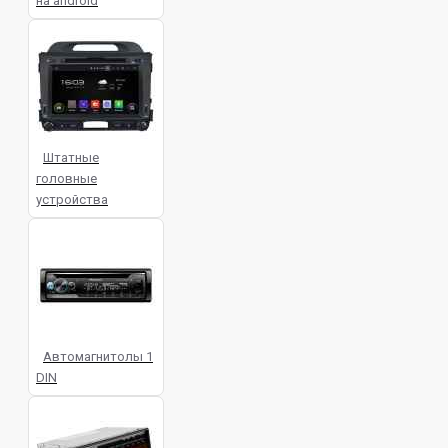
на android
CMD-320 Prology
CMD-330 Prology
CMD-340 Prology
CMD-350
Prology
CMX-165 Prology
CMX-
175 Prology
CMX-210 Prology
CMX-230 Prology
CMX-240 Prology
CMX-250 Prology
CMX-260
Prology
CMX-270 Prology
CMX-
Штатные
400 Prology
CMX-410 Prology
головные
DEH-S4250BT Pioneer
DEH-S5250BT
устройства
Pioneer
DMH-G225BT Pioneer
DPX-5200BT Kenwood
FH-S725BT
Pioneer
FIREBALL-101BT Aura
GT-120 Prology
HED-21U Econ
HWD-530BT aiwa
HWD-640BT aiwa
HWD-650BT aiwa
INDIGO-
847DSP Aura
KD-T712BT JVC
Автомагнитолы 1
KD-X272BT JVC
KD-X560BT JVC
DIN
KDC-BT530U Kenwood
KMM-
105RY Kenwood
KMM-BT408
Kenwood
MAR-212U Mystery