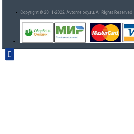
Copyright © 2011-2022, Avtomelody.ru, All Rights Reserved