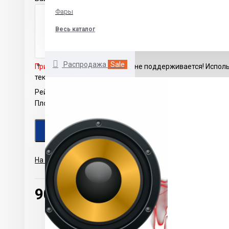
Фары
Весь каталог
Распродажа
Sale
Примечание:
HTML разметка не поддерживается! Испол
текст.
Рейтинг
Плохо
Хорошо
ПРОДОЛЖИТЬ
На основе 0 отзывов.
-
Написать отзыв
900.00р.