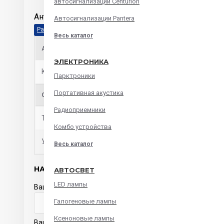
автосигнализации Centurion
Антенны URAL МАГНИТ
Автосигнализации Pantera
Весь каталог
АНТЕННА
ЭЛЕКТРОНИКА
Крепление антенны
на самоклеющейся основе
Парктроники
Портативная акустика
ОБЩИЕ ХАРАКТЕРИСТИКИ
Радиоприемники
Тип товара
автомобильная антенна
Комбо устройства
Установка
салонная
Весь каталог
НАПИСАТЬ ОТЗЫВ
АВТОСВЕТ
LED лампы
Ваше имя
Галогеновые лампы
Ксеноновые лампы
Ваш отзыв