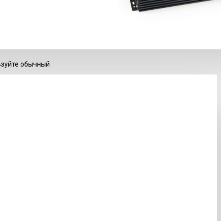
ьзуйте обычный
НА СКЛАДЕ
Код товара:
025683
Вес:
1.00кг