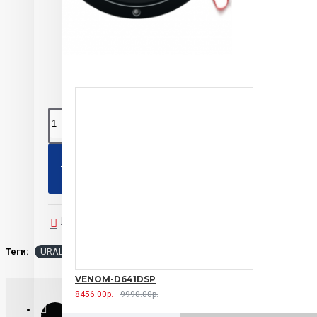
Ural
0 
КУПИТЬ
В закладки
В сравнение
Теги:
URAL МАГНИТ Ural
VENOM-D641DSP
8456.00р.
9990.00р.