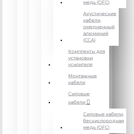
медь (OFC)
Акустические
кабели,
омедненный
алюминий
(CCA)
Комплекты для
установки
усилителя
Монтажные
кабели
Силовые
кабели
Силовые кабели,
бескислородная
медь (OFC)