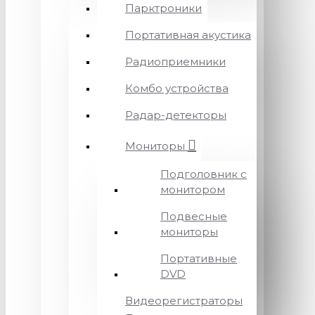
Парктроники
Портативная акустика
Радиоприемники
Комбо устройства
Радар-детекторы
Мониторы
Подголовник с
монитором
Подвесные
мониторы
Портативные
DVD
Видеорегистраторы