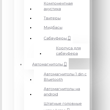
Компонентная
акустика
Твитеры
Мидбасы
Сабвуферы
Корпуса для
сабвуфера
Автомагнитолы
Автомагнитолы 1 din с
Bluetooth
Автомагнитолы на
android
Штатные головные