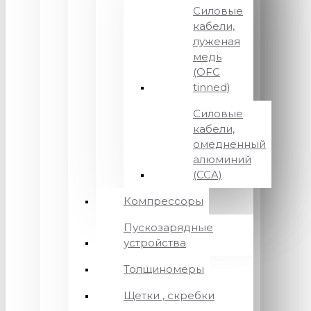
Силовые
кабели,
луженая
медь
(OFC
tinned)
Силовые
кабели,
омедненный
алюминий
(CCA)
Компрессоры
Пускозарядные
устройства
Толщиномеры
Щетки , скребки