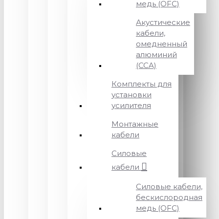
медь (OFC)
Акустические
кабели,
омедненный
алюминий
(CCA)
Комплекты для
установки
усилителя
Монтажные
кабели
Силовые
кабели
Силовые кабели,
бескислородная
медь (OFC)