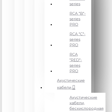
series
RCA "B"-
series
PRO
RCA "C"-
series
PRO
RCA
"RED"-
series
PRO
Акустические
кабели
Акустические
кабели,
бескислородная