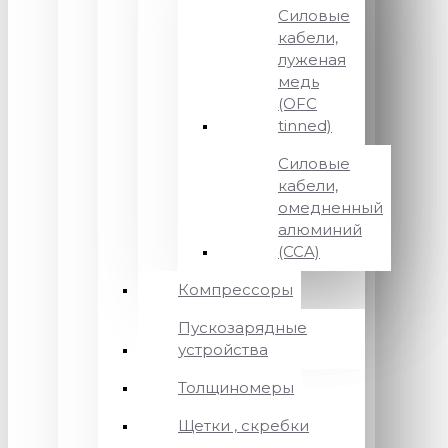
Силовые
кабели,
луженая
медь
(OFC
tinned)
Силовые
кабели,
омедненный
алюминий
(CCA)
Компрессоры
Пускозарядные
устройства
Толщиномеры
Щетки , скребки