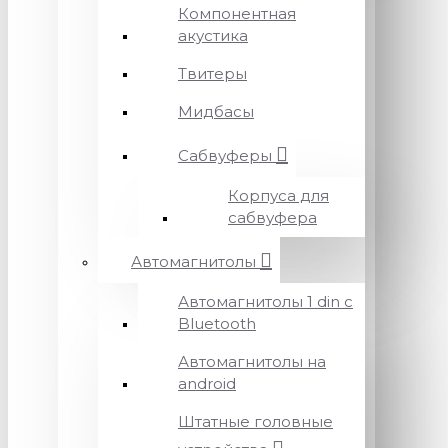
Компонентная
акустика
Твитеры
Мидбасы
Сабвуферы
Корпуса для
сабвуфера
Автомагнитолы
Автомагнитолы 1 din с
Bluetooth
Автомагнитолы на
android
Штатные головные