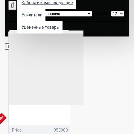
Кабеля и комплектующие
Сортировка:
Показать:
Усилители
Уцененные товары
ЧИИ
Pride
053900