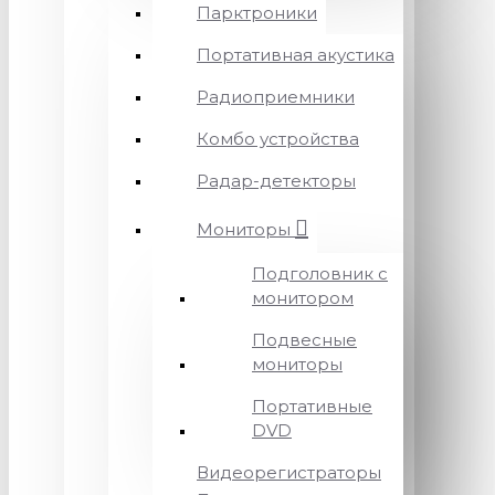
Парктроники
Портативная акустика
Радиоприемники
Комбо устройства
Радар-детекторы
Мониторы
Подголовник с
монитором
Подвесные
мониторы
Портативные
DVD
Видеорегистраторы