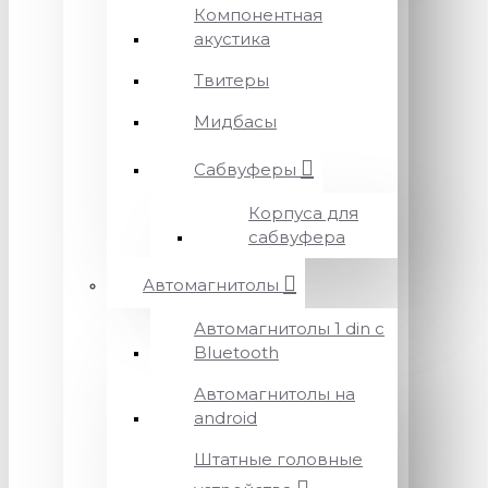
Компонентная
акустика
Твитеры
Мидбасы
Сабвуферы
Корпуса для
сабвуфера
Автомагнитолы
Автомагнитолы 1 din с
Bluetooth
Автомагнитолы на
android
Штатные головные