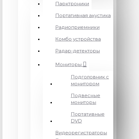
Парктроники
Портативная акустика
Радиоприемники
Комбо устройства
Радар-детекторы
Мониторы
Подголовник с
монитором
Подвесные
мониторы
Портативные
DVD
Видеорегистраторы