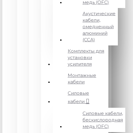
медь (OFC)
Акустические
кабели,
омедненный
алюминий
(CCA)
Комплекты для
установки
усилителя
Монтажные
кабели
Силовые
кабели
Силовые кабели,
бескислородная
медь (OFC)