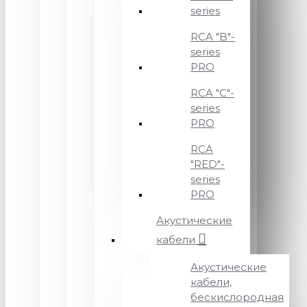
series
RCA "B"-
series
PRO
RCA "C"-
series
PRO
RCA
"RED"-
series
PRO
Акустические
кабели
Акустические
кабели,
бескислородная