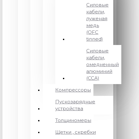
Силовые
кабели,
луженая
медь
(OFC
tinned)
Силовые
кабели,
омедненный
алюминий
(CCA)
Компрессоры
Пускозарядные
устройства
Толщиномеры
Щетки , скребки