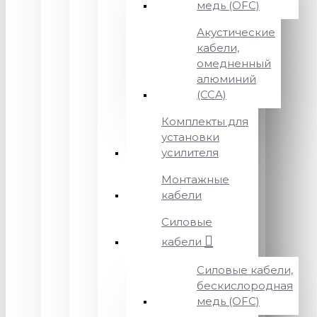
медь (OFC)
Акустические
кабели,
омедненный
алюминий
(CCA)
Комплекты для
установки
усилителя
Монтажные
кабели
Силовые
кабели
Силовые кабели,
бескислородная
медь (OFC)