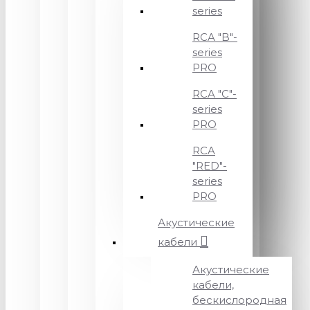
series
RCA "B"-
series
PRO
RCA "C"-
series
PRO
RCA
"RED"-
series
PRO
Акустические
кабели
Акустические
кабели,
бескислородная