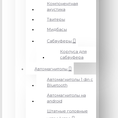
Компонентная
акустика
Твитеры
Мидбасы
Сабвуферы
Корпуса для
сабвуфера
Автомагнитолы
Автомагнитолы 1 din с
Bluetooth
Автомагнитолы на
android
Штатные головные