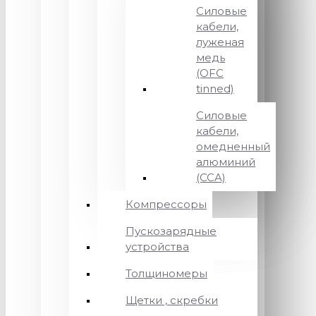
Силовые
кабели,
луженая
медь
(OFC
tinned)
Силовые
кабели,
омедненный
алюминий
(CCA)
Компрессоры
Пускозарядные
устройства
Толщиномеры
Щетки , скребки