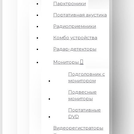
Парктроники
Портативная акустика
Радиоприемники
Комбо устройства
Радар-детекторы
Мониторы
Подголовник с
монитором
Подвесные
мониторы
Портативные
DVD
Видеорегистраторы