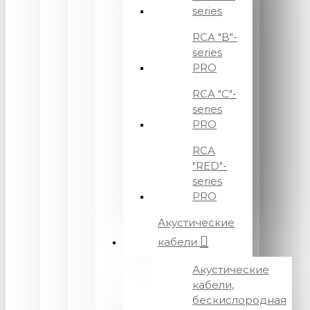
series
RCA "B"-
series
PRO
RCA "C"-
series
PRO
RCA
"RED"-
series
PRO
Акустические
кабели
Акустические
кабели,
бескислородная