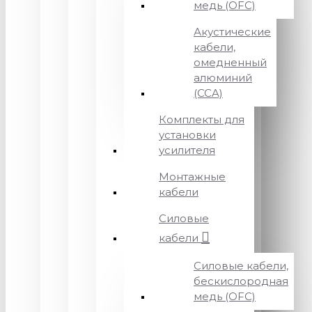
медь (OFC)
Акустические
кабели,
омедненный
алюминий
(CCA)
Комплекты для
установки
усилителя
Монтажные
кабели
Силовые
кабели
Силовые кабели,
бескислородная
медь (OFC)