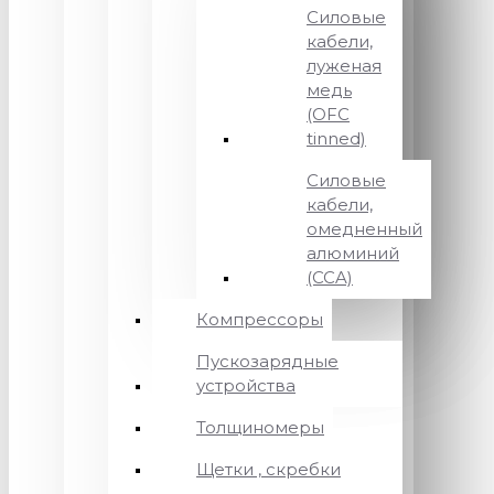
Силовые
кабели,
луженая
медь
(OFC
tinned)
Силовые
кабели,
омедненный
алюминий
(CCA)
Компрессоры
Пускозарядные
устройства
Толщиномеры
Щетки , скребки