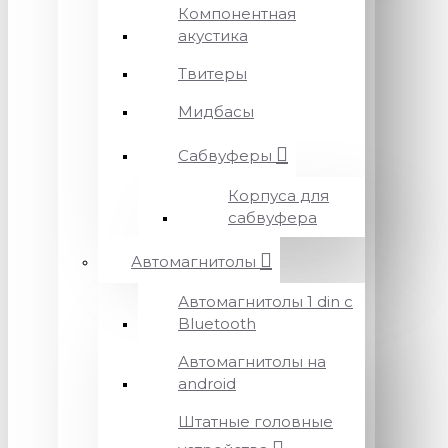
Компонентная
акустика
Твитеры
Мидбасы
Сабвуферы
Корпуса для
сабвуфера
Автомагнитолы
Автомагнитолы 1 din с
Bluetooth
Автомагнитолы на
android
Штатные головные