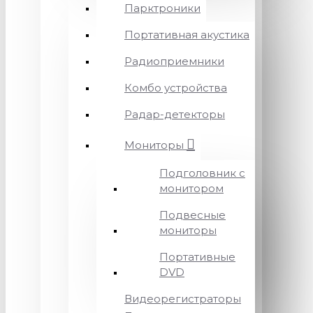
Парктроники
Портативная акустика
Радиоприемники
Комбо устройства
Радар-детекторы
Мониторы
Подголовник с
монитором
Подвесные
мониторы
Портативные
DVD
Видеорегистраторы