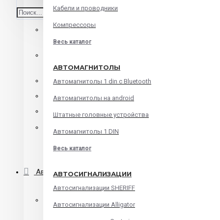
Кабели и проводники
Среднечастотные динамики
Компрессоры
Корпусная акустика
Весь каталог
Коаксиальная акустика
АВТОМАГНИТОЛЫ
Компонентная акустика
Автомагнитолы 1 din с Bluetooth
Твитеры
Автомагнитолы на android
Мидбасы
Штатные головные устройства
Сабвуферы
Автомагнитолы 1 DIN
Весь каталог
Корпуса для сабвуфера
Автомагнитолы
АВТОСИГНАЛИЗАЦИИ
Автосигнализации SHERIFF
Автомагнитолы 1 din с Bluetooth
Автосигнализации Alligator