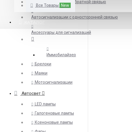
Автосигнализации с обратной связью
Все Товары
New
Автосигнализации с односторонней связью
КАТАЛОГ
Аксессуары для сигнализаций
Иммобилайзер
Брелоки
Маяки
Мотосигнализации
Автосвет
LED лампы
Галогеновые лампы
Ксеноновые лампы
Фары