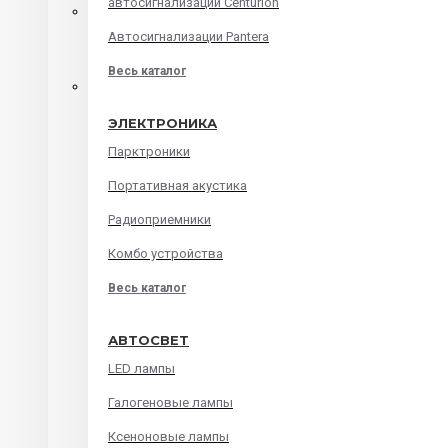
автосигнализации Centurion
Автомагнитолы на android
Автосигнализации Pantera
Штатные головные устройства
Весь каталог
Audi
ЭЛЕКТРОНИКА
BMW
Парктроники
Chevrolet
Портативная акустика
Ford
Радиоприемники
Honda
Комбо устройства
Hyundai
Весь каталог
Kia
Lada
АВТОСВЕТ
Mazda
LED лампы
Mitsubishi
Галогеновые лампы
Renault
Ксеноновые лампы