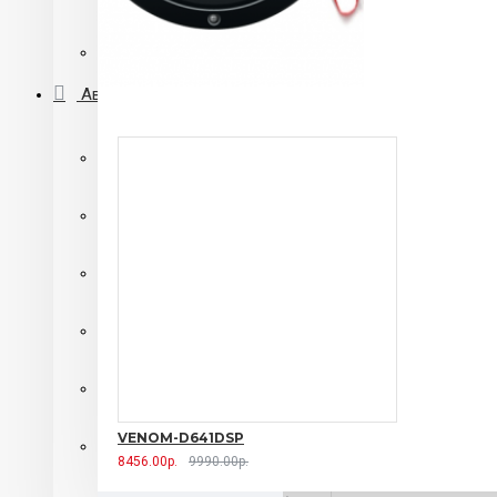
Автомагнитолы 2 din с DVD приводом
Переходные рамки
Автосигнализации
Автосигнализации SHERIFF
Автосигнализации Alligator
автосигнализации Centurion
Автосигнализации Pantera
Автосигнализации Starline
VENOM-D641DSP
Автосигнализации с автозапуском
8456.00р.
9990.00р.