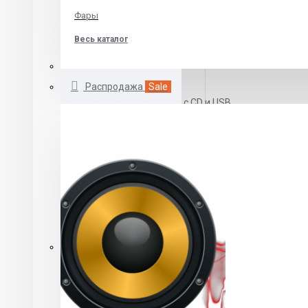
Skoda
Фары
Volkswagen
Весь каталог
Автомагнитолы 1 DIN
Распродажа
Sale
Автомагнитолы с CD и USB
Бездисковые автомагнитолы
DVD автомагнитолы
Автомагнитолы с выдвижным экраном
Автомагнитолы 2 DIN
Автомагнитолы 2 din CD\MP3