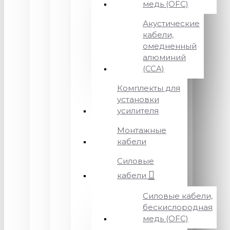
медь (OFC)
Акустические
кабели,
омедненный
алюминий
(CCA)
Комплекты для
установки
усилителя
Монтажные
кабели
Силовые
кабели
Силовые кабели,
бескислородная
медь (OFC)