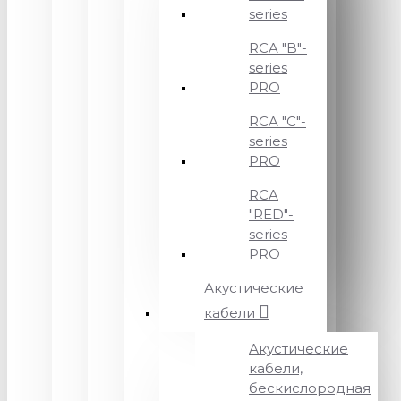
series
RCA "B"-
series
PRO
RCA "C"-
series
PRO
RCA
"RED"-
series
PRO
Акустические
кабели
Акустические
кабели,
бескислородная