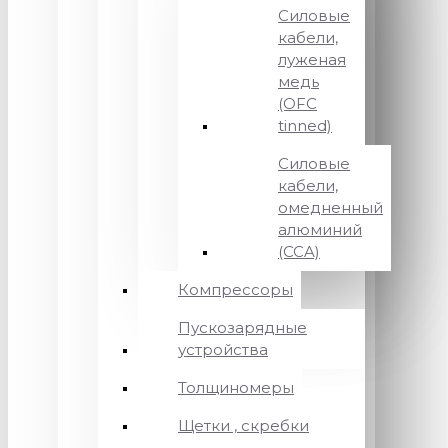
Силовые
кабели,
луженая
медь
(OFC
tinned)
Силовые
кабели,
омедненный
алюминий
(CCA)
Компрессоры
Пускозарядные
устройства
Толщиномеры
Щетки , скребки