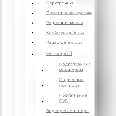
Парктроники
Портативная акустика
Радиоприемники
Комбо устройства
Радар-детекторы
Мониторы
Подголовник с
монитором
Подвесные
мониторы
Портативные
DVD
Видеорегистраторы