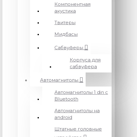
Компонентная
акустика
Твитеры
Мидбасы
Сабвуферы
Корпуса для
сабвуфера
Автомагнитолы
Автомагнитолы 1 din с
Bluetooth
Автомагнитолы на
android
Штатные головные