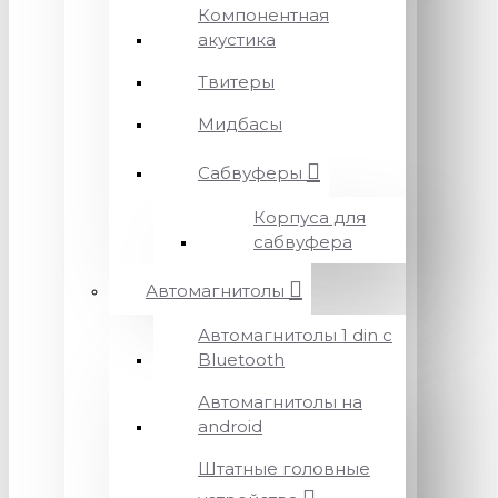
Компонентная
акустика
Твитеры
Мидбасы
Сабвуферы
Корпуса для
сабвуфера
Автомагнитолы
Автомагнитолы 1 din с
Bluetooth
Автомагнитолы на
android
Штатные головные