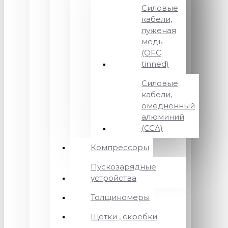
Силовые
кабели,
луженая
медь
(OFC
tinned)
Силовые
кабели,
омедненный
алюминий
(CCA)
Компрессоры
Пускозарядные
устройства
Толщиномеры
Щетки , скребки