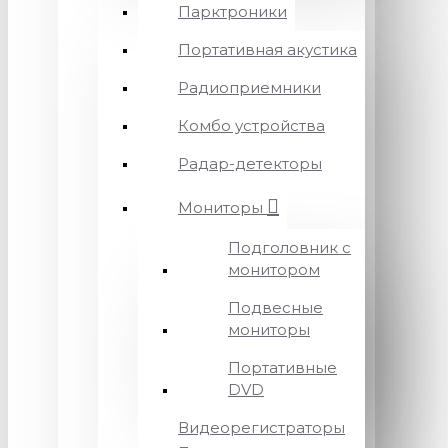
Парктроники
Портативная акустика
Радиоприемники
Комбо устройства
Радар-детекторы
Мониторы
Подголовник с
монитором
Подвесные
мониторы
Портативные
DVD
Видеорегистраторы