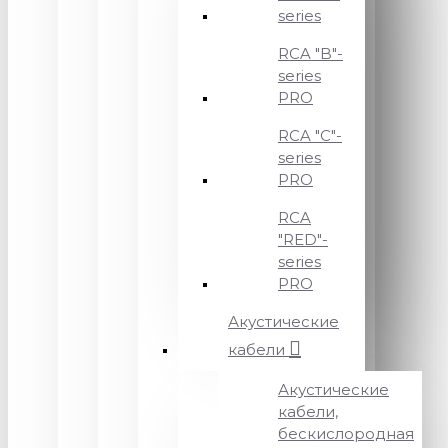
series
RCA "B"-
series
PRO
RCA "C"-
series
PRO
RCA
"RED"-
series
PRO
Акустические
кабели
Акустические
кабели,
бескислородная