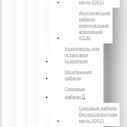
медь (OFC)
Акустические
кабели,
омедненный
алюминий
(CCA)
Комплекты для
установки
усилителя
Монтажные
кабели
Силовые
кабели
Силовые кабели,
бескислородная
медь (OFC)