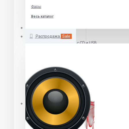
Skoda
Фары
Volkswagen
Весь каталог
Автомагнитолы 1 DIN
Распродажа
Sale
Автомагнитолы с CD и USB
Бездисковые автомагнитолы
DVD автомагнитолы
Автомагнитолы с выдвижным экраном
Автомагнитолы 2 DIN
Автомагнитолы 2 din CD\MP3