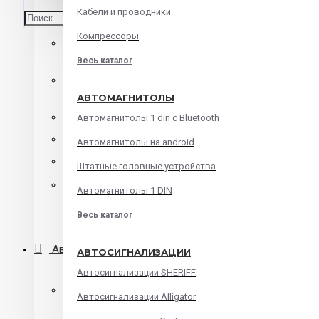
Кабели и проводники
Среднечастотные динамики
Компрессоры
Корпусная акустика
Весь каталог
Коаксиальная акустика
АВТОМАГНИТОЛЫ
Компонентная акустика
Автомагнитолы 1 din с Bluetooth
Твитеры
Автомагнитолы на android
Мидбасы
Штатные головные устройства
Сабвуферы
Автомагнитолы 1 DIN
Весь каталог
Корпуса для сабвуфера
Автомагнитолы
АВТОСИГНАЛИЗАЦИИ
Автосигнализации SHERIFF
Автомагнитолы 1 din с Bluetooth
Автосигнализации Alligator