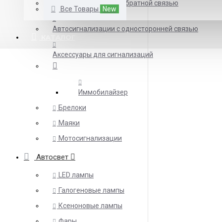
Автосигнализации с обратной связью
Все Товары
New
Автосигнализации с односторонней связью
КАТАЛОГ
Аксессуары для сигнализаций
Иммобилайзер
Брелоки
Маяки
Мотосигнализации
Автосвет
LED лампы
Галогеновые лампы
Ксеноновые лампы
Фары