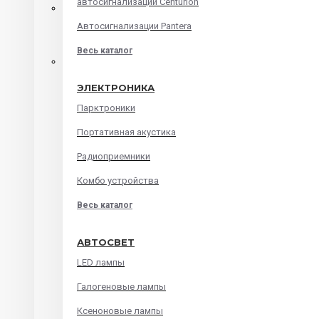
автосигнализации Centurion
Автомагнитолы на android
Автосигнализации Pantera
Штатные головные устройства
Весь каталог
Audi
ЭЛЕКТРОНИКА
BMW
Парктроники
Chevrolet
Портативная акустика
Ford
Радиоприемники
Honda
Комбо устройства
Hyundai
Весь каталог
Kia
Lada
АВТОСВЕТ
Mazda
LED лампы
Mitsubishi
Галогеновые лампы
Renault
Ксеноновые лампы