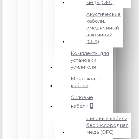
медь (OFC)
Акустические
кабели,
омедненный
алюминий
(CCA)
Комплекты для
установки
усилителя
Монтажные
кабели
Силовые
кабели
Силовые кабели,
бескислородная
медь (OFC)