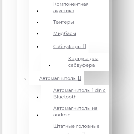
Компонентная
акустика
Твитеры
Мидбасы
Сабвуферы
Корпуса для
сабвуфера
Автомагнитолы
Автомагнитолы 1 din с
Bluetooth
Автомагнитолы на
android
Штатные головные