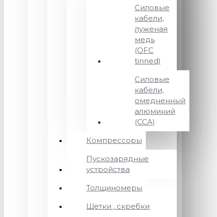
Силовые
кабели,
луженая
медь
(OFC
tinned)
Силовые
кабели,
омедненный
алюминий
(CCA)
Компрессоры
Пускозарядные
устройства
Толщиномеры
Щетки , скребки