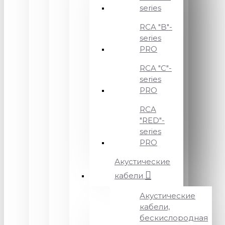
series
RCA "B"-
series
PRO
RCA "C"-
series
PRO
RCA
"RED"-
series
PRO
Акустические
кабели
Акустические
кабели,
бескислородная