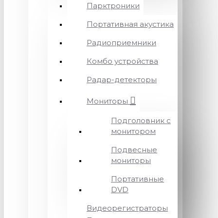
Парктроники
Портативная акустика
Радиоприемники
Комбо устройства
Радар-детекторы
Мониторы
Подголовник с
монитором
Подвесные
мониторы
Портативные
DVD
Видеорегистраторы