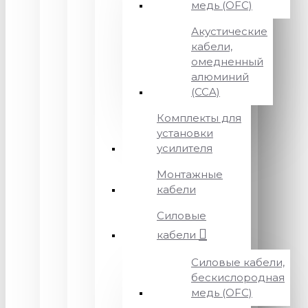
медь (OFC)
Акустические
кабели,
омедненный
алюминий
(CCA)
Комплекты для
установки
усилителя
Монтажные
кабели
Силовые
кабели
Силовые кабели,
бескислородная
медь (OFC)