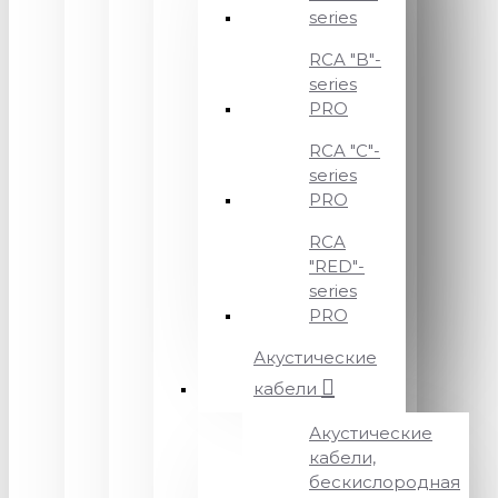
series
RCA "B"-
series
PRO
RCA "C"-
series
PRO
RCA
"RED"-
series
PRO
Акустические
кабели
Акустические
кабели,
бескислородная