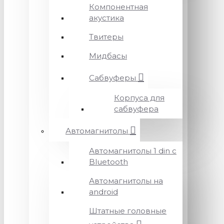
Компонентная
акустика
Твитеры
Мидбасы
Сабвуферы
Корпуса для
сабвуфера
Автомагнитолы
Автомагнитолы 1 din с
Bluetooth
Автомагнитолы на
android
Штатные головные