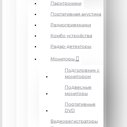
Парктроники
Портативная акустика
Радиоприемники
Комбо устройства
Радар-детекторы
Мониторы
Подголовник с
монитором
Подвесные
мониторы
Портативные
DVD
Видеорегистраторы