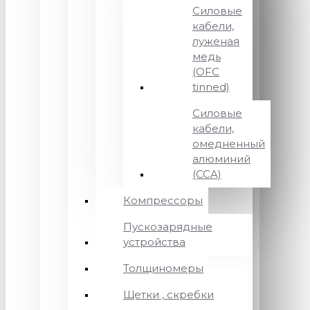
Силовые
кабели,
луженая
медь
(OFC
tinned)
Силовые
кабели,
омедненный
алюминий
(CCA)
Компрессоры
Пускозарядные
устройства
Толщиномеры
Щетки , скребки