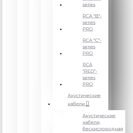
series
RCA "B"-
series
PRO
RCA "C"-
series
PRO
RCA
"RED"-
series
PRO
Акустические
кабели
Акустические
кабели,
бескислородная