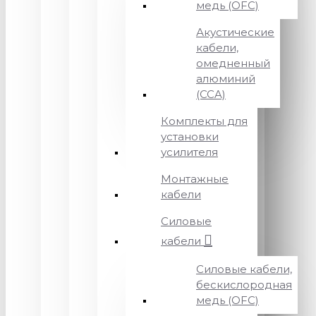
медь (OFC)
Акустические
кабели,
омедненный
алюминий
(CCA)
Комплекты для
установки
усилителя
Монтажные
кабели
Силовые
кабели
Силовые кабели,
бескислородная
медь (OFC)