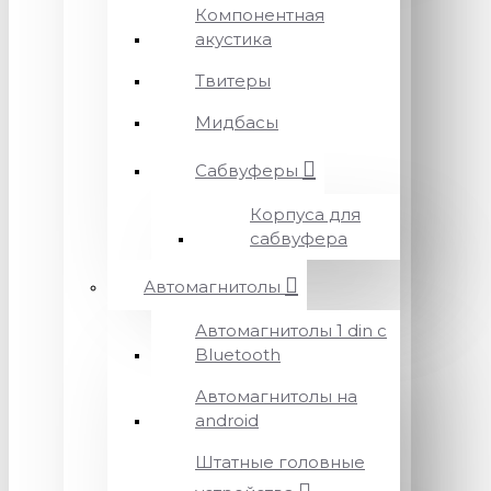
Компонентная
акустика
Твитеры
Мидбасы
Сабвуферы
Корпуса для
сабвуфера
Автомагнитолы
Автомагнитолы 1 din с
Bluetooth
Автомагнитолы на
android
Штатные головные