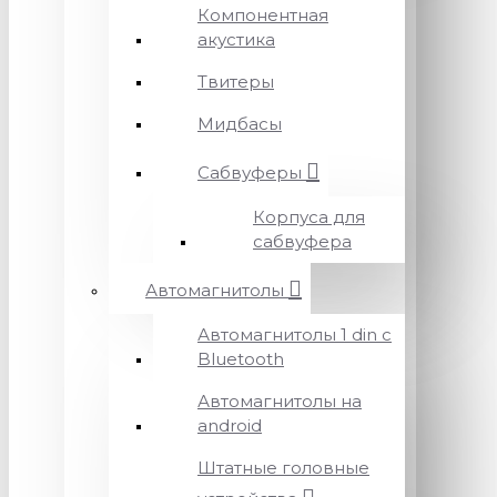
Компонентная
акустика
Твитеры
Мидбасы
Сабвуферы
Корпуса для
сабвуфера
Автомагнитолы
Автомагнитолы 1 din с
Bluetooth
Автомагнитолы на
android
Штатные головные