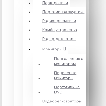
Парктроники
Портативная акустика
Радиоприемники
Комбо устройства
Радар-детекторы
Мониторы
Подголовник с
монитором
Подвесные
мониторы
Портативные
DVD
Видеорегистраторы