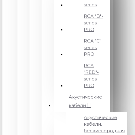
series
RCA "B"-
series
PRO
RCA "C"-
series
PRO
RCA
"RED"-
series
PRO
Акустические
кабели
Акустические
кабели,
бескислородная