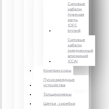
Силовые
кабели,
луженая
медь
(OFC
tinned)
Силовые
кабели,
омедненный
алюминий
(CCA)
Компрессоры
Пускозарядные
устройства
Толщиномеры
Щетки , скребки