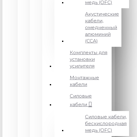
медь (OFC)
Акустические
кабели,
омедненный
алюминий
(CCA)
Комплекты для
установки
усилителя
Монтажные
кабели
Силовые
кабели
Силовые кабели,
бескислородная
медь (OFC)