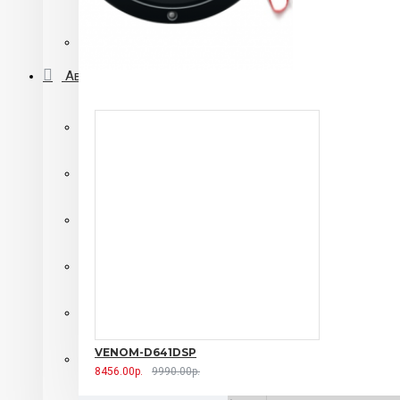
Автомагнитолы 2 din с DVD приводом
Переходные рамки
Автосигнализации
Автосигнализации SHERIFF
Автосигнализации Alligator
автосигнализации Centurion
Автосигнализации Pantera
Автосигнализации Starline
VENOM-D641DSP
Автосигнализации с автозапуском
8456.00р.
9990.00р.