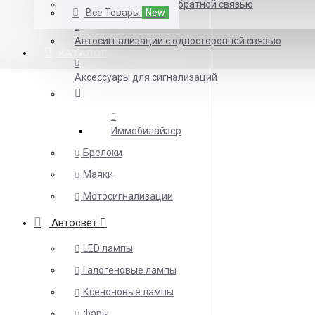
Автосигнализации с обратной связью
Все Товары
New
Автосигнализации с односторонней связью
КАТАЛОГ
Аксессуары для сигнализаций
Иммобилайзер
Брелоки
Маяки
Мотосигнализации
Автосвет
LED лампы
Галогеновые лампы
Ксеноновые лампы
Фары