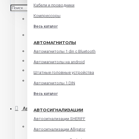
Кабели и проводники
Среднечастотные динамики
Компрессоры
Корпусная акустика
Весь каталог
Коаксиальная акустика
АВТОМАГНИТОЛЫ
Компонентная акустика
Автомагнитолы 1 din с Bluetooth
Твитеры
Автомагнитолы на android
Мидбасы
Штатные головные устройства
Сабвуферы
Автомагнитолы 1 DIN
Весь каталог
Корпуса для сабвуфера
Автомагнитолы
АВТОСИГНАЛИЗАЦИИ
Автосигнализации SHERIFF
Автомагнитолы 1 din с Bluetooth
Автосигнализации Alligator