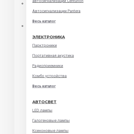
автосигнализации Centurion
Автомагнитолы на android
Автосигнализации Pantera
Штатные головные устройства
Весь каталог
Audi
ЭЛЕКТРОНИКА
BMW
Парктроники
Chevrolet
Портативная акустика
Ford
Радиоприемники
Honda
Комбо устройства
Hyundai
Весь каталог
Kia
Lada
АВТОСВЕТ
Mazda
LED лампы
Mitsubishi
Галогеновые лампы
Renault
Ксеноновые лампы