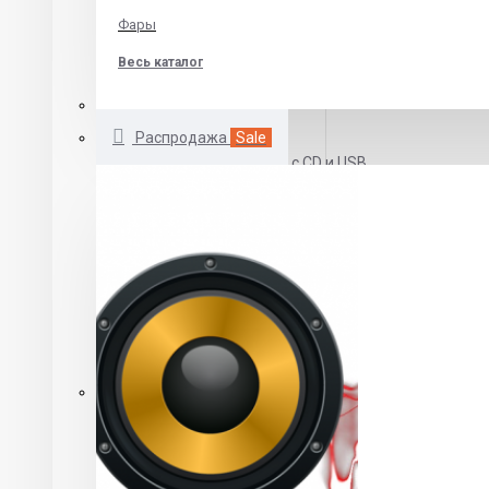
Skoda
Фары
Volkswagen
Весь каталог
Автомагнитолы 1 DIN
Распродажа
Sale
Автомагнитолы с CD и USB
Бездисковые автомагнитолы
DVD автомагнитолы
Автомагнитолы с выдвижным экраном
Автомагнитолы 2 DIN
Автомагнитолы 2 din CD\MP3