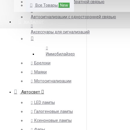
Автосигнализации с обратной связью
Все Товары
New
Автосигнализации с односторонней связью
КАТАЛОГ
Аксессуары для сигнализаций
Иммобилайзер
Брелоки
Маяки
Мотосигнализации
Автосвет
LED лампы
Галогеновые лампы
Ксеноновые лампы
Фары