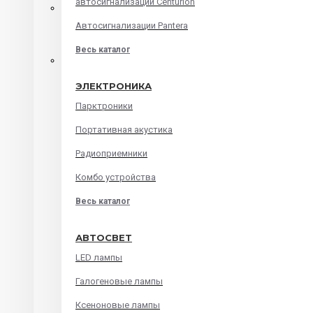
автосигнализации Centurion
Автомагнитолы на android
Автосигнализации Pantera
Штатные головные устройства
Весь каталог
Audi
ЭЛЕКТРОНИКА
BMW
Парктроники
Chevrolet
Портативная акустика
Ford
Радиоприемники
Honda
Комбо устройства
Hyundai
Весь каталог
Kia
Lada
АВТОСВЕТ
Mazda
LED лампы
Mitsubishi
Галогеновые лампы
Renault
Ксеноновые лампы