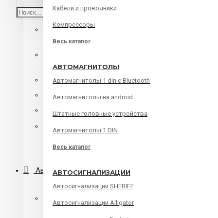
Кабели и проводники
Среднечастотные динамики
Компрессоры
Корпусная акустика
Весь каталог
Коаксиальная акустика
АВТОМАГНИТОЛЫ
Компонентная акустика
Автомагнитолы 1 din с Bluetooth
Твитеры
Автомагнитолы на android
Мидбасы
Штатные головные устройства
Сабвуферы
Автомагнитолы 1 DIN
Весь каталог
Корпуса для сабвуфера
Автомагнитолы
АВТОСИГНАЛИЗАЦИИ
Автосигнализации SHERIFF
Автомагнитолы 1 din с Bluetooth
Автосигнализации Alligator