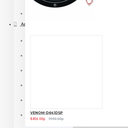
Автомагнитолы 2 din с DVD приводом
Переходные рамки
Автосигнализации
Автосигнализации SHERIFF
Автосигнализации Alligator
автосигнализации Centurion
Автосигнализации Pantera
Автосигнализации Starline
VENOM-D641DSP
Автосигнализации с автозапуском
8456.00р.
9990.00р.