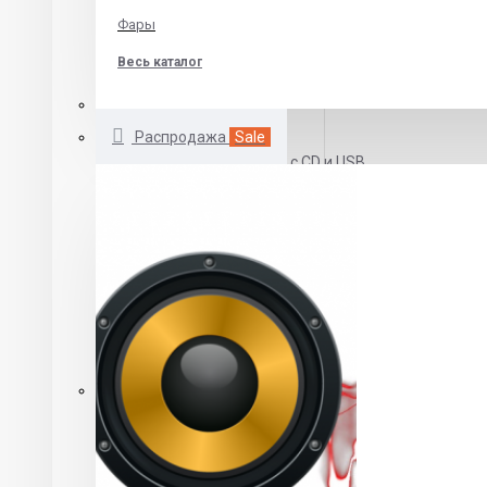
Skoda
Фары
Volkswagen
Весь каталог
Автомагнитолы 1 DIN
Распродажа
Sale
Автомагнитолы с CD и USB
Бездисковые автомагнитолы
DVD автомагнитолы
Автомагнитолы с выдвижным экраном
Автомагнитолы 2 DIN
Автомагнитолы 2 din CD\MP3