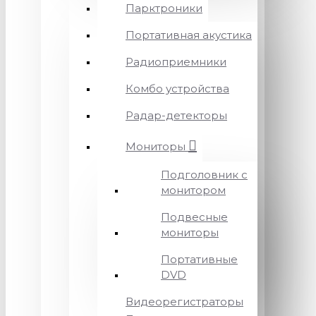
Парктроники
Портативная акустика
Радиоприемники
Комбо устройства
Радар-детекторы
Мониторы
Подголовник с
монитором
Подвесные
мониторы
Портативные
DVD
Видеорегистраторы