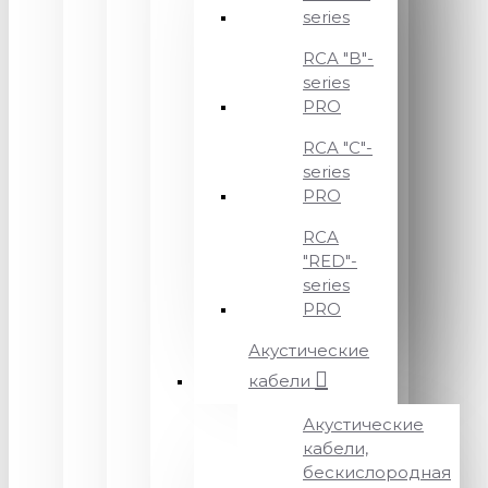
series
RCA "B"-
series
PRO
RCA "C"-
series
PRO
RCA
"RED"-
series
PRO
Акустические
кабели
Акустические
кабели,
бескислородная