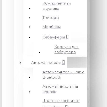
Компонентная
акустика
Твитеры
Мидбасы
Сабвуферы
Корпуса для
сабвуфера
Автомагнитолы
Автомагнитолы 1 din с
Bluetooth
Автомагнитолы на
android
Штатные головные