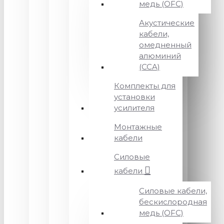
медь (OFC)
Акустические
кабели,
омедненный
алюминий
(CCA)
Комплекты для
установки
усилителя
Монтажные
кабели
Силовые
кабели
Силовые кабели,
бескислородная
медь (OFC)