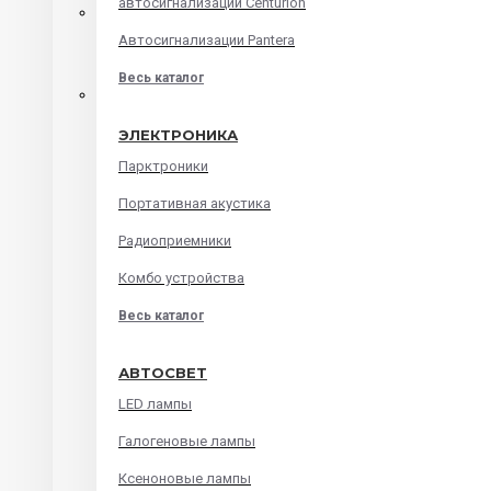
автосигнализации Centurion
Автомагнитолы на android
Автосигнализации Pantera
Штатные головные устройства
Весь каталог
Audi
ЭЛЕКТРОНИКА
BMW
Парктроники
Chevrolet
Портативная акустика
Ford
Радиоприемники
Honda
Комбо устройства
Hyundai
Весь каталог
Kia
Lada
АВТОСВЕТ
Mazda
LED лампы
Mitsubishi
Галогеновые лампы
Renault
Ксеноновые лампы