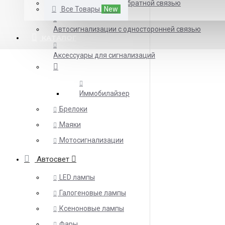
Автосигнализации с обратной связью
Все Товары
New
Автосигнализации с односторонней связью
КАТАЛОГ
Аксессуары для сигнализаций
Иммобилайзер
Брелоки
Маяки
Мотосигнализации
Автосвет
LED лампы
Галогеновые лампы
Ксеноновые лампы
Фары