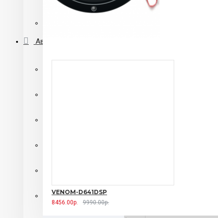
Автомагнитолы 2 din с DVD приводом
Переходные рамки
Автосигнализации
Автосигнализации SHERIFF
Автосигнализации Alligator
автосигнализации Centurion
Автосигнализации Pantera
Автосигнализации Starline
VENOM-D641DSP
Автосигнализации с автозапуском
8456.00р.
9990.00р.