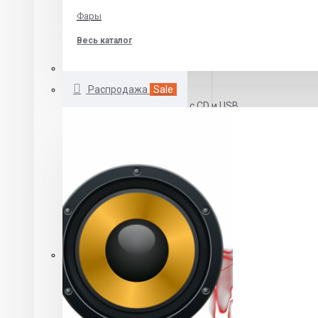
Skoda
Фары
Volkswagen
Весь каталог
Автомагнитолы 1 DIN
Распродажа
Sale
Автомагнитолы с CD и USB
Бездисковые автомагнитолы
DVD автомагнитолы
Автомагнитолы с выдвижным экраном
Автомагнитолы 2 DIN
Автомагнитолы 2 din CD\MP3