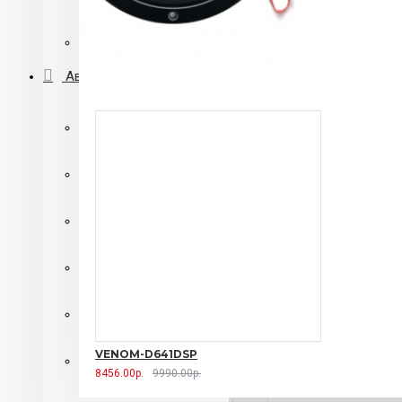
Автомагнитолы 2 din с DVD приводом
Переходные рамки
Автосигнализации
Автосигнализации SHERIFF
Автосигнализации Alligator
автосигнализации Centurion
Автосигнализации Pantera
Автосигнализации Starline
VENOM-D641DSP
Автосигнализации с автозапуском
8456.00р.
9990.00р.