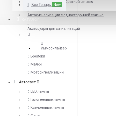
Автосигнализации с обратной связью
Все Товары
New
Автосигнализации с односторонней связью
КАТАЛОГ
Аксессуары для сигнализаций
Иммобилайзер
Брелоки
Маяки
Мотосигнализации
Автосвет
LED лампы
Галогеновые лампы
Ксеноновые лампы
Фары