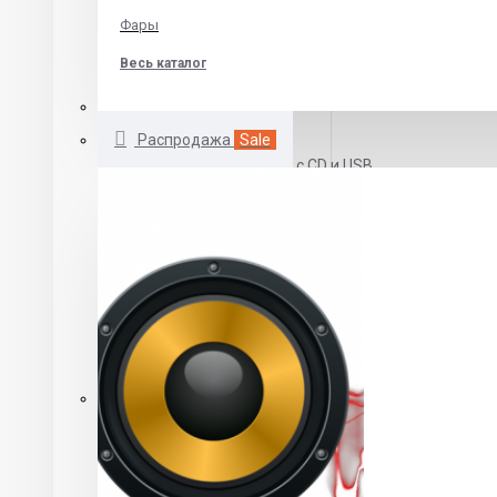
Skoda
Фары
Volkswagen
Весь каталог
Автомагнитолы 1 DIN
Распродажа
Sale
Автомагнитолы с CD и USB
Бездисковые автомагнитолы
DVD автомагнитолы
Автомагнитолы с выдвижным экраном
Автомагнитолы 2 DIN
Автомагнитолы 2 din CD\MP3