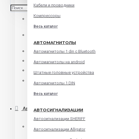
Кабели и проводники
Среднечастотные динамики
Компрессоры
Корпусная акустика
Весь каталог
Коаксиальная акустика
АВТОМАГНИТОЛЫ
Компонентная акустика
Автомагнитолы 1 din с Bluetooth
Твитеры
Автомагнитолы на android
Мидбасы
Штатные головные устройства
Сабвуферы
Автомагнитолы 1 DIN
Весь каталог
Корпуса для сабвуфера
Автомагнитолы
АВТОСИГНАЛИЗАЦИИ
Автосигнализации SHERIFF
Автомагнитолы 1 din с Bluetooth
Автосигнализации Alligator