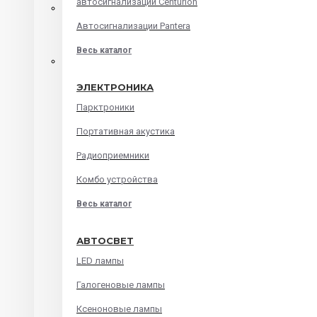
автосигнализации Centurion
Автомагнитолы на android
Автосигнализации Pantera
Штатные головные устройства
Весь каталог
Audi
ЭЛЕКТРОНИКА
BMW
Парктроники
Chevrolet
Портативная акустика
Ford
Радиоприемники
Honda
Комбо устройства
Hyundai
Весь каталог
Kia
Lada
АВТОСВЕТ
Mazda
LED лампы
Mitsubishi
Галогеновые лампы
Renault
Ксеноновые лампы