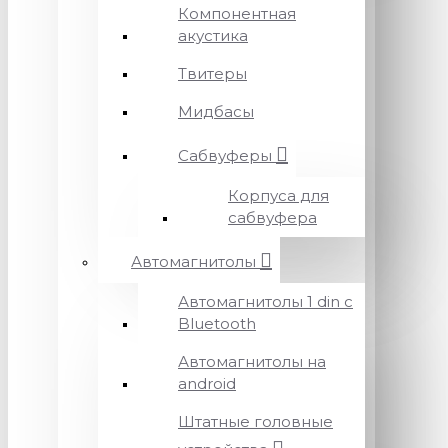
Компонентная
акустика
Твитеры
Мидбасы
Сабвуферы
Корпуса для
сабвуфера
Автомагнитолы
Автомагнитолы 1 din с
Bluetooth
Автомагнитолы на
android
Штатные головные