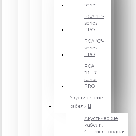
series
RCA "B"-
series
PRO
RCA "C"-
series
PRO
RCA
"RED"-
series
PRO
Акустические
кабели
Акустические
кабели,
бескислородная