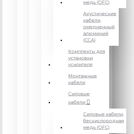
медь (OFC)
Акустические
кабели,
омедненный
алюминий
(CCA)
Комплекты для
установки
усилителя
Монтажные
кабели
Силовые
кабели
Силовые кабели,
бескислородная
медь (OFC)