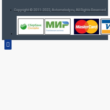
Copyright © 2011-2022, Avtomelody.ru, All Rights Reserved