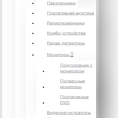
Парктроники
Портативная акустика
Радиоприемники
Комбо устройства
Радар-детекторы
Мониторы
Подголовник с
монитором
Подвесные
мониторы
Портативные
DVD
Видеорегистраторы