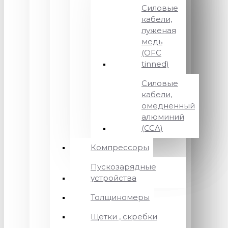
Силовые
кабели,
луженая
медь
(OFC
tinned)
Силовые
кабели,
омедненный
алюминий
(CCA)
Компрессоры
Пускозарядные
устройства
Толщиномеры
Щетки , скребки