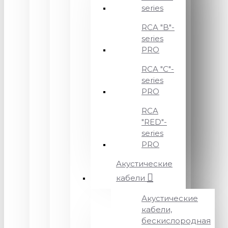
series
RCA "B"-
series
PRO
RCA "C"-
series
PRO
RCA
"RED"-
series
PRO
Акустические
кабели
Акустические
кабели,
бескислородная