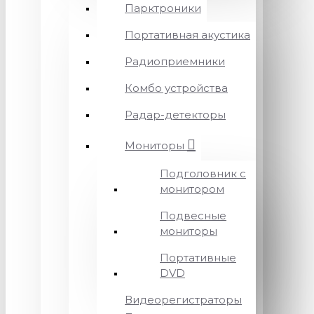
Парктроники
Портативная акустика
Радиоприемники
Комбо устройства
Радар-детекторы
Мониторы
Подголовник с
монитором
Подвесные
мониторы
Портативные
DVD
Видеорегистраторы