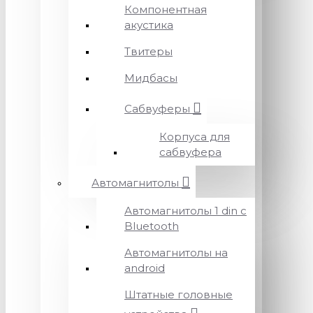
Компонентная
акустика
Твитеры
Мидбасы
Сабвуферы
Корпуса для
сабвуфера
Автомагнитолы
Автомагнитолы 1 din с
Bluetooth
Автомагнитолы на
android
Штатные головные