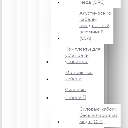
медь (OFC)
Акустические
кабели,
омедненный
алюминий
(CCA)
Комплекты для
установки
усилителя
Монтажные
кабели
Силовые
кабели
Силовые кабели,
бескислородная
медь (OFC)