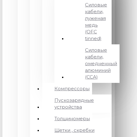
Силовые
кабели,
луженая
медь
(OFC
tinned)
Силовые
кабели,
омедненный
алюминий
(CCA)
Компрессоры
Пускозарядные
устройства
Толщиномеры
Щетки , скребки