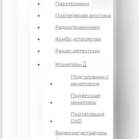
Парктроники
Портативная акустика
Радиоприемники
Комбо устройства
Радар-детекторы
Мониторы
Подголовник с
монитором
Подвесные
мониторы
Портативные
DVD
Видеорегистраторы