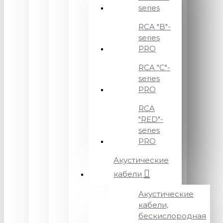
series
RCA "B"-
series
PRO
RCA "C"-
series
PRO
RCA
"RED"-
series
PRO
Акустические
кабели
Акустические
кабели,
бескислородная