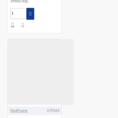
39900.00р.
RedPower
070565