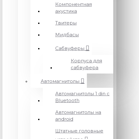
Компонентная
акустика
Твитеры
Мидбасы
Сабвуферы
Корпуса для
сабвуфера
Автомагнитолы
Автомагнитолы 1 din с
Bluetooth
Автомагнитолы на
android
Штатные головные