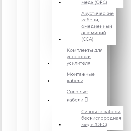
медь (OFC)
Акустические
кабели,
омедненный
алюминий
(CCA)
Комплекты для
установки
усилителя
Монтажные
кабели
Силовые
кабели
Силовые кабели,
бескислородная
медь (OFC)