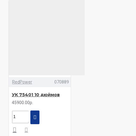
RedPower
070889
УК 75401 10 дюймов
45900.00р.