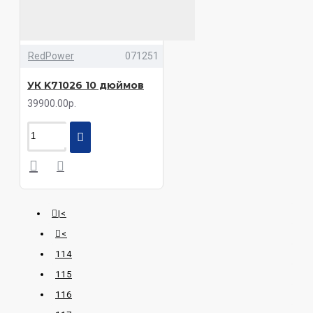
RedPower
071251
УК K71026 10 дюймов
39900.00р.
|<
<
114
115
116