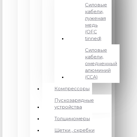
Силовые
кабели,
луженая
медь
(OFC
tinned)
Силовые
кабели,
омедненный
алюминий
(CCA)
Компрессоры
Пускозарядные
устройства
Толщиномеры
Щетки , скребки