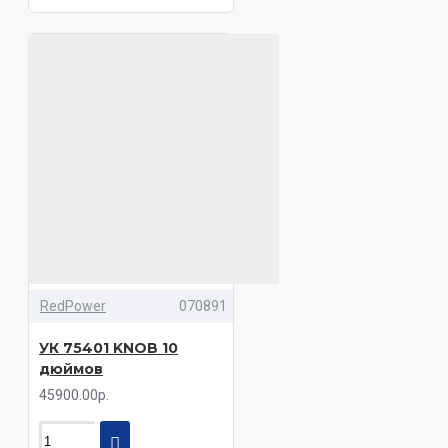
RedPower
070891
УК 75401 KNOB 10
дюймов
45900.00р.